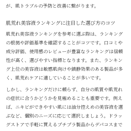
が、肌トラブルの予防と改善に繋がります。
コツ
ニキビや赤みに悩む人へ肌荒れ美容液の上手な
肌荒れ美容液ランキングに注目した選び方のコツ
使い方
肌荒れ美容液ランキングを参考に選ぶ際は、ランキング
肌荒れとニキビ対策に有効な美容液の使い
の根拠や評価基準を確認することがコツです。口コミや
方
成分評価、使用感のレビューが豊富なランキングは信頼
敏感肌のニキビや赤みを抑える美容液活用
性が高く、選びやすい指標となります。また、ランキン
術
グ上位の美容液は敏感肌向けや鎮静効果のある製品が多
肌荒れ美容液で赤みやヒリつきを防ぐ使用
く、肌荒れケアに適していることが多いです。
ポイント
しかし、ランキングだけに頼らず、自分の肌質や肌荒れ
肌荒れ中でも安心な美容液のパッチテスト
の症状に合うかどうかを見極めることも重要です。例え
方法
ば、ニキビができやすい肌には油分控えめの美容液を選
ニキビ悪化を防ぐ肌荒れ美容液の塗り方と
ぶなど、個別のニーズに応じて選択しましょう。ドラッ
注意点
グストアで手軽に買えるプチプラ製品からデパコスまで
ランキングや口コミを参考に肌荒れ美容液を賢