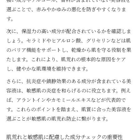
肌が荒れている時は低刺激な保湿成分を最
選ぶことで、赤みやかゆみの悪化を防ぎやすくなりま
優先
す。
肌荒れ用保湿美容液とドラッグストアの選
次に、保湿力の高い成分が配合されているかを確認しま
択肢
しょう。セラミドやヒアルロン酸、グリセリンなどは肌
プチプラで叶える肌荒れ保湿美容液の選び
のバリア機能をサポートし、乾燥から肌を守る役割を果
方
たします。これにより、肌荒れの根本的な原因をケア
肌荒れと乾燥を防ぐ保湿ケアの実践的アド
し、健やかな肌環境を維持できます。
バイス
さらに、抗炎症や鎮静効果のある成分が含まれている美
鎮静効果が期待できる美容液が肌荒れに効く理
容液は、敏感肌の炎症を和らげるのに役立ちます。例え
由
ば、アラントインやカモミールエキスなどが代表的で
肌荒れに最適な鎮静美容液の特徴とメリッ
す。これらのポイントを踏まえ、肌質に合った美容液を
ト
選ぶことが敏感肌の肌荒れ防止に繋がります。
肌荒れ時の鎮静美容液選びで注目すべき成
分
肌荒れと敏感肌に配慮した成分チェックの重要性