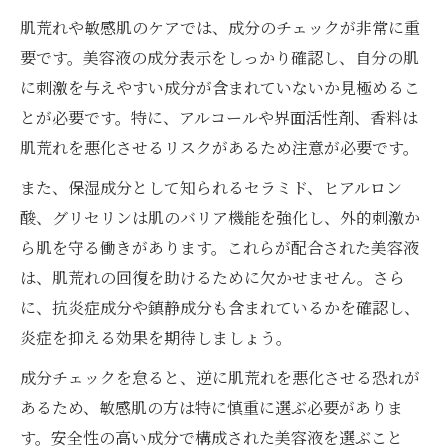
敏感肌や肌荒れに効く鎮静美容液ランキン
肌荒れや敏感肌のケアでは、成分のチェックが非常に重
グ活用法
要です。美容液の成分表示をしっかり確認し、自分の肌
肌荒れ美容液と鎮静効果の深い関係を解説
に刺激を与えやすい成分が含まれていないか見極めるこ
とが必要です。特に、アルコールや界面活性剤、香料は
肌荒れを鎮める美容液はどんな肌におすす
肌荒れを悪化させるリスクがあるため注意が必要です。
めか
肌荒れ経験者が語る美容液で変わる実感と注意
また、保湿成分として知られるセラミド、ヒアルロン
点
酸、グリセリンは肌のバリア機能を強化し、外的刺激か
肌荒れ経験者が選ぶ美容液の体感ポイント
ら肌を守る働きがあります。これらが配合された美容液
は、肌荒れの回復を助けるために欠かせません。さら
肌荒れ美容液の使用で得たリアルな変化と
に、抗炎症成分や鎮静成分も含まれているかを確認し、
効果
炎症を抑える効果を期待しましょう。
美容液が合わない時の肌荒れ症状と対処法
成分チェックを怠ると、逆に肌荒れを悪化させる恐れが
敏感肌の肌荒れケアで実感した美容液の注
あるため、敏感肌の方は特に慎重に選ぶ必要がありま
意点
す。安全性の高い成分で構成された美容液を選ぶこと
肌荒れ時の美容液体験談から学ぶ選び方の