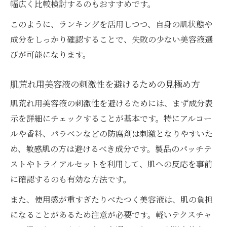
幅広く比較検討するのもおすすめです。
く選ぶコツ
このように、ランキングを活用しつつ、自身の肌状態や
肌荒れ美容液ランキングの活用で失敗しな
成分をしっかり確認することで、失敗の少ない美容液選
い選び方
びが可能になります。
口コミから読み解く肌荒れ美容液の本音評
価
肌荒れ用美容液の刺激性を避けるための見極め方
肌荒れ美容液の人気商品と賢い選択ポイン
肌荒れ用美容液の刺激性を避けるためには、まず成分表
ト
示を詳細にチェックすることが基本です。特にアルコー
敏感肌に合う肌荒れ美容液を口コミで見極
ルや香料、パラベンなどの防腐剤は刺激となりやすいた
める方法
め、敏感肌の方は避けるべき成分です。製品のパッチテ
肌荒れやニキビ対応美容液のランキング比
ストやトライアルセットを利用して、肌への反応を事前
較のコツ
に確認するのも有効な方法です。
また、使用感が重すぎたりべたつく美容液は、肌の負担
になることがあるため注意が必要です。軽いテクスチャ