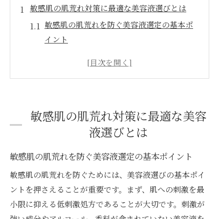
敏感肌の肌荒れ対策に最適な美容液選びとは
敏感肌の肌荒れを防ぐ美容液選定の基本ポ
イント
肌荒れと敏感肌に配慮した成分チェックの
重要性
肌荒れ美容液ランキングに注目した選び方
のコツ
敏感肌の肌荒れ対策に最適な美容
肌荒れ用美容液の刺激性を避けるための見
液選びとは
極め方
肌荒れ・敏感肌両方に適した美容液の選択
敏感肌の肌荒れを防ぐ美容液選定の基本ポイント
基準
敏感肌の肌荒れを防ぐためには、美容液選びの基本ポイ
肌荒れ時も安心できる保湿美容液の見極め方
ントを押さえることが重要です。まず、肌への刺激を最
肌荒れ時の保湿美容液選びで重視すべきポ
小限に抑える低刺激処方であることが大切です。刺激が
イント
強い成分やアルコール、香料が含まれていない美容液を