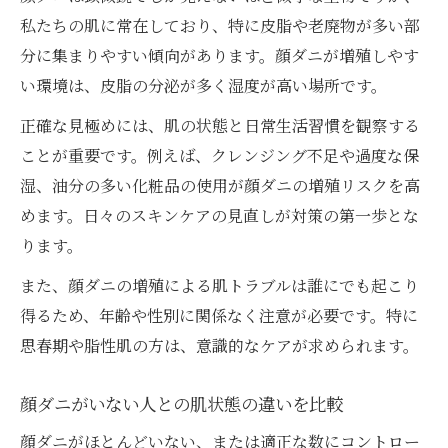
私たちの肌に常在しており、特に皮脂や老廃物が多い部
顔ダニ予防に役立つスキンケア習慣の見直
分に集まりやすい傾向があります。顔ダニが増殖しやす
し
い環境は、皮脂の分泌が多く湿度が高い場所です。
枕カバーやメイク道具の顔ダニ対策方法
正確な見極めには、肌の状態と日常生活習慣を観察する
顔ダニを防ぐための生活環境と衛生管理
ことが重要です。例えば、クレンジング不足や過度な保
顔ダニ対策におすすめの予防的な生活習慣
湿、油分の多い化粧品の使用が顔ダニの増殖リスクを高
めます。日々のスキンケアの見直しが対策の第一歩とな
ります。
また、顔ダニの増殖による肌トラブルは誰にでも起こり
得るため、年齢や性別に関係なく注意が必要です。特に
思春期や脂性肌の方は、意識的なケアが求められます。
顔ダニがいない人との肌状態の違いを比較
顔ダニがほとんどいない、または適正な数にコントロー