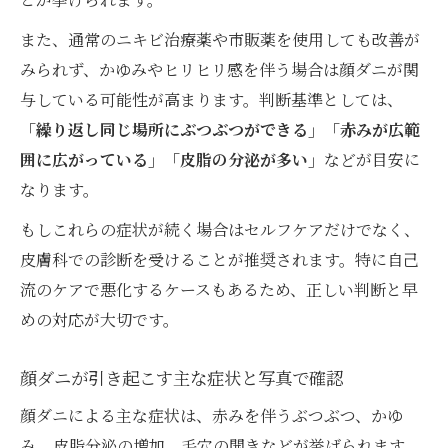
ーチ
自然治癒を期待できる顔ダニ対策の本質
また、通常のニキビ治療薬や市販薬を使用しても改善が
みられず、かゆみやヒリヒリ感を伴う場合は顔ダニが関
顔ダニの自然治癒が期待できる症状とは
与している可能性が高まります。判断基準としては、
顔ダニ対策で生活習慣を見直す意義
「繰り返し同じ場所にぶつぶつができる」「赤みが広範
顔ダニの自然治癒力を高める日常ケア方法
囲に広がっている」「皮脂の分泌が多い」
などが目安に
顔ダニが自然に減る場合と治療が必要な時
なります。
自己流ではなく顔ダニ対策の本質を押さえ
もしこれらの症状が続く場合はセルフケアだけでなく、
る
皮膚科での診断を受けることが推奨されます。特に自己
症状写真と解説から探る顔ダニの正体
流のケアで悪化するケースもあるため、正しい判断と早
顔ダニ症状写真で見極めるポイントを紹介
めの対応が大切です。
顔ダニ特有の肌変化と症状の解説
写真で比べる顔ダニと一般的なニキビの違
顔ダニが引き起こす主な症状と写真で確認
い
顔ダニによる主な症状は、赤みを伴うぶつぶつ、かゆ
顔ダニによる肌荒れ例と早期発見のコツ
み、皮脂分泌の増加、毛穴の開きなどが挙げられます。