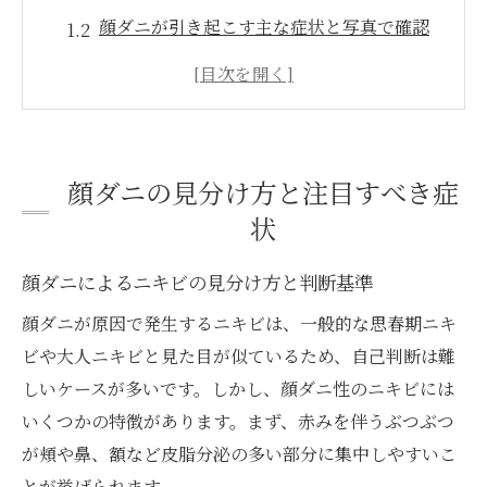
顔ダニが引き起こす主な症状と写真で確認
顔ダニの特徴を理解し正確な見極めを目指
す
顔ダニがいない人との肌状態の違いを比較
赤みやぶつぶつを顔ダニ症状と関連付けて
顔ダニの見分け方と注目すべき症
考察
状
悩みがちな顔ダニを安全にケアする道
顔ダニ対策の安全なセルフケア手法を解説
顔ダニによるニキビの見分け方と判断基準
顔ダニ市販薬や治し方の有効性と注意点
顔ダニが原因で発生するニキビは、一般的な思春期ニキ
顔ダニケアで避けるべき刺激と正しい洗顔
ビや大人ニキビと見た目が似ているため、自己判断は難
法
しいケースが多いです。しかし、顔ダニ性のニキビには
ワセリン使用時の顔ダニへの影響と対処法
いくつかの特徴があります。まず、赤みを伴うぶつぶつ
が頬や鼻、額など皮脂分泌の多い部分に集中しやすいこ
顔ダニを減らすための毎日の予防的アプロ
とが挙げられます。