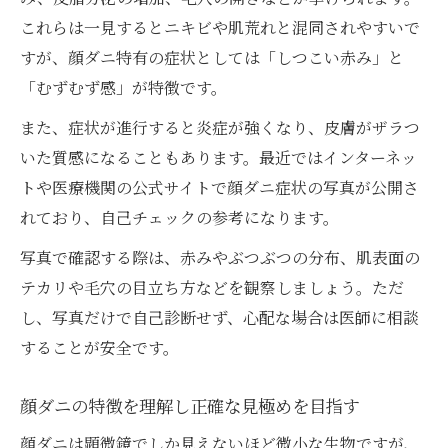
顔ダニが原因か他の疾患か写真で見分ける
これらは一見するとニキビや肌荒れと混同されやすいで
方法
すが、顔ダニ特有の症状としては「しつこい赤み」と
市販薬やワセリンは顔ダニに有効なのか
「むずむず感」が特徴です。
顔ダニ対策に市販薬はどこまで効果的か検
また、症状が進行すると炎症が強くなり、皮膚がザラつ
証
いた質感になることもあります。最近ではインターネッ
ワセリンは顔ダニ症状にどう影響するのか
トや医療機関の公式サイトで顔ダニ症状の写真が公開さ
れており、自己チェックの参考になります。
顔ダニ治し方の市販薬選びの注意ポイント
顔ダニに対するワセリンの安全な使い方と
写真で確認する際は、赤みやぶつぶつの分布、肌表面の
注意点
テカリや毛穴の目立ち方などを観察しましょう。ただ
顔ダニ対策で市販薬やワセリンを使う際の
し、写真だけで自己診断せず、心配な場合は医師に相談
コツ
することが安全です。
顔ダニを減らすための日常ケアと予防法
顔ダニの特徴を理解し正確な見極めを目指す
顔ダニを減らすための毎日の洗顔とケア方
顔ダニは顕微鏡でしか見えないほど微小な生物ですが、
法