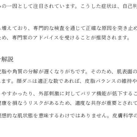
みの一因として注目されています。こうした症状は、自己
顔ダニの診断は自己判断より専門検査が安心
顔ダニ検査で確実に症状を見極める重要性
も増えており、専門的な検査を通じて正確な原因を突き止
顔ダニいないとどうなるか検査でチェック
ため、専門家のアドバイスを受けることが推奨されます。
顔ダニの顕微鏡検査とそのプロセスの実際
顔ダニの症状と検査時の注意点を解説します
を解説
見分け方に迷う時の顔ダニ対策ポイント
皮脂や角質の分解が遅くなりがちです。そのため、肌表面
顔ダニ(ニキビ 見分け方)で正しい判断へ導く
れます。顔ダニは適正な数であれば、皮脂バランスの維持
顔ダニ対策の基本と症状の見極め方を伝授
りやすかったり、外部刺激に対してバリア機能が低下する
顔ダニいない場合の違いを知り自宅ケアに活用
健康を損なうリスクがあるため、適度な共存が重要とされ
顔ダニの殺し方・治し方を実践する際の注意点
理想的な肌状態を意味するわけではありません。皮膚科学
顔ダニの症状が疑われる時の初期対応の流れ
顔ダニ検査と安心ケアの秘密を解明