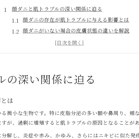
顔ダニと肌トラブルの深い関係に迫る
顔ダニの存在が肌トラブルに与える影響とは
顔ダニがいない場合の皮膚状態の違いを解説
顔ダニとなぜ共存しているのかを専門的に分析
顔ダニによる症状や写真から読み解く注意点
顔ダニの殺し方や治し方の基本を知ろう
症状や赤みに悩むなら顔ダニを再確認
ルの深い関係に迫る
顔ダニによる症状と他トラブルの見分け方
顔ダニが原因の赤みやかゆみ特徴をチェック
響とは
顔ダニの症状が出る理由と仕組みを徹底解説
いる微小な生物です。特に皮脂分泌の多い額や鼻周り、頬
顔ダニいない人の肌質との違いに注目しよう
ますが、過剰に増殖すると肌トラブルの原因となることが
顔ダニの症状写真から分かる早期発見ポイント
に分解し、炎症や赤み、かゆみ、さらにはニキビに似た発
自己診断からプロの検査へ踏み出す理由