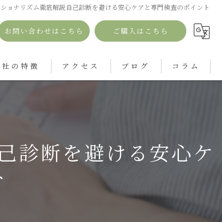
ッショナリズム徹底解説自己診断を避ける安心ケアと専門検査のポイント
お問い合わせはこちら
ご購入はこちら
当社の特徴
アクセス
ブログ
コラム
ダニ
キビ
己診断を避ける安心ケ
つ毛ダニ
ト
顔
荒れ
感肌