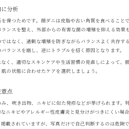
顔ダニ検査で分かることと受診のタイミング
的に分析
顔ダニ治し方とプロによる安心ケアの方法
系を保つためです。顔ダニは皮脂や古い角質を食べること
顔ダニの症状改善へ検査後のケアを徹底解説
バランスを整え、外部からの有害な菌の増殖を抑える効果
顔ダニいない人のケア習慣を見習うポイント
のではなく、過剰な増殖を防ぎながらバランスよく共存す
顔ダニ殺し方の落とし穴と正しい対処法
のバランスを崩し、逆にトラブルを招く原因となります。
健康肌へ導くための顔ダニ専門知識集
はなく、適切なスキンケアや生活習慣の見直しによって、
顔ダニ専門知識で肌トラブルを根本から予防
、肌の状態に合わせたケアを選択しましょう。
顔ダニの寿命と生態を理解した正しい対策法
顔ダニがなぜいるのかを科学的に解き明かす
注意点
顔ダニ検査や治し方を継続する重要ポイント
ゆみ、吹き出物、ニキビに似た発疹などが挙げられます。
顔ダニいないとどうなるか専門家の見解紹介
的なニキビやアレルギー性皮膚炎と見分けがつきにくい場
く掲載されていますが、写真だけで自己判断するのは危険