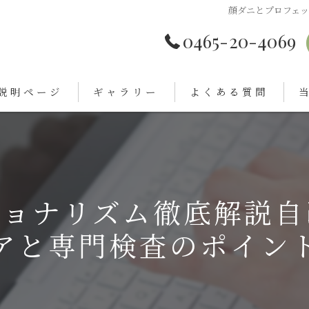
顔ダニとプロフェ
0465-20-4069
説明ページ
ギャラリー
よくある質問
顔
ニ
ショナリズム徹底解説自
ま
アと専門検査のポイン
洗
肌
敏