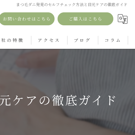
まつ毛ダニ発見のセルフチェック方法と目元ケアの徹底ガイド
お問い合わせはこちら
ご購入はこちら
当社の特徴
アクセス
ブログ
コラム
ダニ
キビ
つ毛ダニ
元ケアの徹底ガイド
顔
荒れ
感肌