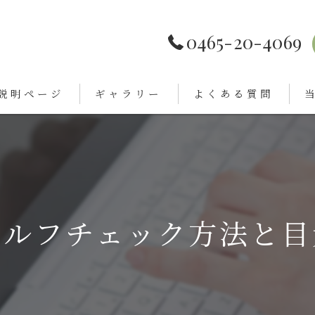
0465-20-4069
説明ページ
ギャラリー
よくある質問
顔
ニ
ま
セルフチェック方法と目
洗
肌
敏