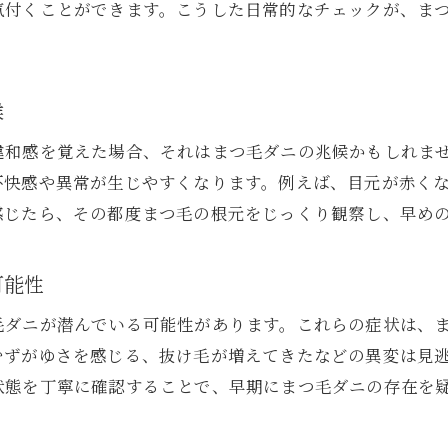
気付くことができます。こうした日常的なチェックが、ま
まつ毛ダニの存在をセルフチェックで判断する目
毎日のセルフチェックでまつ毛ダニ対策を強化
まつ毛ダニは肉眼で見えるのか徹底解説
候
まつ毛ダニは肉眼で確認できるかの真実
違和感を覚えた場合、それはまつ毛ダニの兆候かもしれま
まつ毛ダニが見える場合と見えにくい理由
不快感や異常が生じやすくなります。例えば、目元が赤く
まつ毛ダニ観察に必要な道具とチェック方法
感じたら、その都度まつ毛の根元をじっくり観察し、早め
まつ毛ダニの画像や見え方の実際
セルフチェックで肉眼観察が難しい理由
可能性
まつ毛ダニの発見に拡大鏡が役立つケース
毛ダニが潜んでいる可能性があります。これらの症状は、
セルフチェックによるまつ毛ダニの見分け方のコツ
むずがゆさを感じる、抜け毛が増えてきたなどの異変は見
まつ毛ダニのセルフチェック見分け方徹底解説
状態を丁寧に確認することで、早期にまつ毛ダニの存在を
まつ毛ダニを見逃さないセルフチェックの工夫