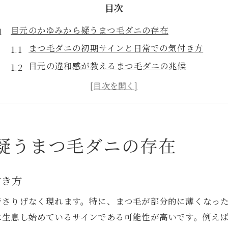
目次
目元のかゆみから疑うまつ毛ダニの存在
まつ毛ダニの初期サインと日常での気付き方
目元の違和感が教えるまつ毛ダニの兆候
かゆみや抜け毛に隠れたまつ毛ダニの可能性
まつ毛ダニの症状を見極めるためのポイント
まつ毛ダニ発見につながる目元観察のコツ
セルフチェックでまつ毛ダニを疑うタイミング
疑うまつ毛ダニの存在
まつ毛ダニをセルフチェックで発見するポイント
まつ毛ダニを見分けるセルフチェックの手順
付き方
拡大鏡で観察するまつ毛ダニセルフチェック方法
でさりげなく現れます。特に、まつ毛が部分的に薄くなっ
まつ毛ダニのセルフチェック頻度と注意点
に生息し始めているサインである可能性が高いです。例え
まつ毛の根元に注目するまつ毛ダニの見つけ方