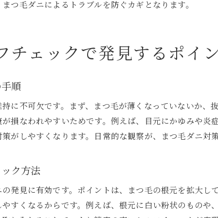
、まつ毛ダニによるトラブルを防ぐカギとなります。
クレンジングでまつ毛ダニ対策を強化しよう
まつ毛ダニ対策におすすめのケア用品の選び方
まつ毛ダニを寄せ付けない洗浄方法のポイント
フチェックで発見するポイ
アイボンや抗菌目薬でまつ毛ダニを防ぐ応用法
セルフケアで実践できるまつ毛ダニの駆除方法
の手順
まつ毛ダニを放置しないための早期発見術
維持に不可欠です。まず、まつ毛が薄くなっていないか、
まつ毛ダニ早期発見のためのセルフチェック習慣
康が損なわれやすいためです。例えば、目元にかゆみや炎
まつ毛ダニを見逃さないための定期観察ポイント
対策がしやすくなります。日常的な観察が、まつ毛ダニ対
まつ毛ダニ放置リスクと早期対応の大切さ
まつ毛ダニセルフチェックで早期発見するコツ
ェック方法
まつ毛ダニの存在に気づくための観察法
ニの発見に有効です。ポイントは、まつ毛の根元を拡大し
まつ毛ダニ早期発見で健康な目元を守る方法
しやすくなるからです。例えば、根元に白い粉状のものや
健康なまつ毛を守るまつ毛ダニ予防とケアの極意