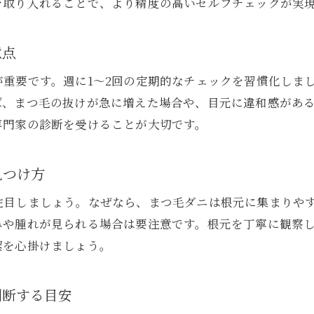
を取り入れることで、より精度の高いセルフチェックが実
健康なまつ毛を保つまつ毛ダニ予防の基本
まつ毛ダニ対策を習慣化するケアの極意
意点
まつ毛ダニを防ぐための毎日のセルフケア方法
重要です。週に1～2回の定期的なチェックを習慣化しま
まつ毛ダニ予防に役立つ最新の目元ケア習慣
ば、まつ毛の抜けが急に増えた場合や、目元に違和感があ
まつ毛ダニから目元を守る生活のポイント
専門家の診断を受けることが大切です。
まつ毛ダニゼロを目指す健康的なケアステップ
見つけ方
注目しましょう。なぜなら、まつ毛ダニは根元に集まりや
みや腫れが見られる場合は要注意です。根元を丁寧に観察
潔を心掛けましょう。
判断する目安