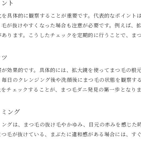
目元のフケや皮脂からまつ毛ダニを推測する方法
イント
まつ毛ダニ発見のためのセルフチェックのコツ
化を具体的に観察することが重要です。代表的なポイント
セルフチェックでまつ毛ダニの兆しを見逃さない
、毛が抜けやすくなった場合も注意が必要です。例えば、
まつ毛ダニのセルフチェックで大切な観察ポイン
があります。こうしたチェックを定期的に行うことで、ま
まつ毛ダニ対策に役立つ日常ケア習慣とは
まつ毛ダニ予防に効果的な日常ケアの習慣
コツ
セルフチェックと併用するまつ毛ダニ対策ケア
察が効果的です。具体的には、拡大鏡を使ってまつ毛の根
まつ毛ダニ対策として清潔習慣を見直すポイント
、毎日のクレンジング後や洗顔後にまつ毛の状態を観察す
まつ毛ダニを増やさない洗顔やアイメイクの工夫
元をチェックすることが、まつ毛ダニ発見の第一歩となり
まつ毛ダニ予防のための毎日のケア手順
イミング
まつ毛ダニを防ぐ生活習慣の基礎知識
抗菌目薬やクレンジングでまつ毛ダニを防ぐ方法
ミングは、まつ毛の抜け毛やかゆみ、目元の赤みを感じた
抗菌目薬がまつ毛ダニ予防に役立つ理由
まつ毛が抜けている、まぶたに違和感がある場合には、す