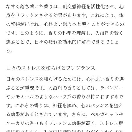
心と体をリフレッシュする秘訣
な甘く落ち着いた香りは、副交感神経を活性化させ、心
入浴効果を最大限に引き出す方法
身をリラックスさせる効果があります。これにより、体
の緊張がほぐれ、心地よい眠りへと導くことができるの
日常生活に癒しを取り入れる
です。このように、香りの科学を理解し、入浴剤を賢く
豊かな入浴体験のすすめ
選ぶことで、日々の疲れを効果的に解消できるでしょ
心身のリフレッシュを促す入浴剤選び
う。
日々のストレスを和らげるフレグランス
日々のストレスを和らげるためには、心地よい香りを選
ぶことが重要です。入浴剤の香りとしては、ラベンダー
やカモミールのようなハーブ系の香りが特におすすめで
す。これらの香りは、神経を鎮め、心のバランスを整え
る効果があるとされています。さらに、ベルガモットや
ユーカリの香りもリフレッシュ効果が高く、ストレス解
消に役立ちます。入浴中に深呼吸をしながらこれらの香