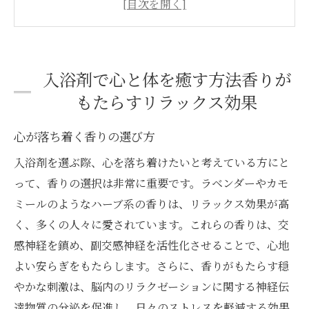
香りの違いとリラックスの関係
疲れを癒す香りの科学
日々のストレスを和らげるフレグランス
入浴剤で心と体を癒す方法香りが
入浴剤でホームスパ体験を
もたらすリラックス効果
ストレス解消に最適な入浴剤とはハーブの香り
で心を整える
心が落ち着く香りの選び方
ストレス解消に役立つハーブとは
入浴剤を選ぶ際、心を落ち着けたいと考えている方にと
心を整えるハーブの効果
って、香りの選択は非常に重要です。ラベンダーやカモ
自然の力でリフレッシュする方法
ミールのようなハーブ系の香りは、リラックス効果が高
く、多くの人々に愛されています。これらの香りは、交
ハーブの香りがもたらす安心感
感神経を鎮め、副交感神経を活性化させることで、心地
疲れた心を癒すハーブの選び方
よい安らぎをもたらします。さらに、香りがもたらす穏
心のバランスを取り戻す香り
やかな刺激は、脳内のリラクゼーションに関する神経伝
疲れた体を癒すミネラル豊富な入浴剤の選び方
達物質の分泌を促進し、日々のストレスを軽減する効果