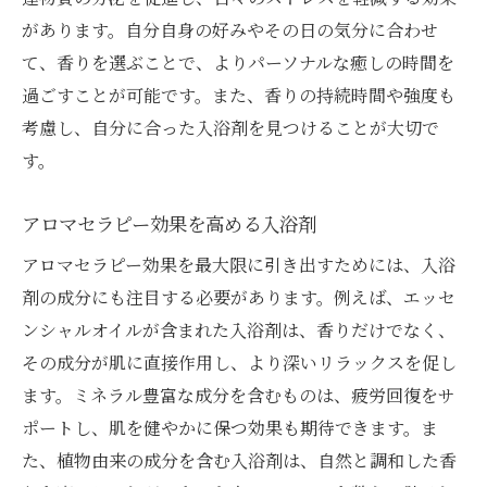
ミネラルの種類とその効果
があります。自分自身の好みやその日の気分に合わせ
身体を芯から温める成分
て、香りを選ぶことで、よりパーソナルな癒しの時間を
疲労回復を助ける入浴方法
過ごすことが可能です。また、香りの持続時間や強度も
考慮し、自分に合った入浴剤を見つけることが大切で
ミネラルバスソルトの利点
す。
健康的な肌を保つための選び方
日常生活で使えるミネラルの知識
アロマセラピー効果を高める入浴剤
ラベンダー香る入浴剤で心地よい眠りへの誘い
アロマセラピー効果を最大限に引き出すためには、入浴
ラベンダーがもたらす安眠効果
剤の成分にも注目する必要があります。例えば、エッセ
快眠を促すラベンダーの使い方
ンシャルオイルが含まれた入浴剤は、香りだけでなく、
日々の緊張を解きほぐす香り
その成分が肌に直接作用し、より深いリラックスを促し
心地よい眠りのための夜のルーティン
ます。ミネラル豊富な成分を含むものは、疲労回復をサ
ラベンダーの香りが導くリラクゼーション
ポートし、肌を健やかに保つ効果も期待できます。ま
た、植物由来の成分を含む入浴剤は、自然と調和した香
ストレスを軽減するナイトタイムケア