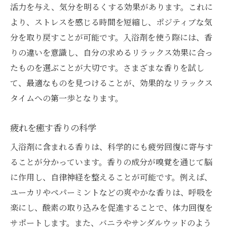
活力を与え、気分を明るくする効果があります。これに
健康を考慮した成分分析
より、ストレスを感じる時間を短縮し、ポジティブな気
体に優しい入浴法のすすめ
分を取り戻すことが可能です。入浴剤を使う際には、香
天然由来の成分を含む入浴剤の効果と安全性を
りの違いを意識し、自分の求めるリラックス効果に合っ
高める
たものを選ぶことが大切です。さまざまな香りを試し
天然成分の持つ安全性と効果
て、最適なものを見つけることが、効果的なリラックス
タイムへの第一歩となります。
エコフレンドリーな入浴剤選び
自然の恵みを浴びるバスタイム
疲れを癒す香りの科学
持続可能な入浴用品の選び方
入浴剤に含まれる香りは、科学的にも疲労回復に寄与す
天然由来の成分で心を癒す方法
ることが分かっています。香りの成分が嗅覚を通じて脳
環境に優しい入浴剤のメリット
に作用し、自律神経を整えることが可能です。例えば、
入浴剤がもたらす癒しの力心と体のリフレッシ
ユーカリやペパーミントなどの爽やかな香りは、呼吸を
ュを叶える
楽にし、酸素の取り込みを促進することで、体力回復を
入浴剤で得るリラクゼーションの科学
サポートします。また、バニラやサンダルウッドのよう