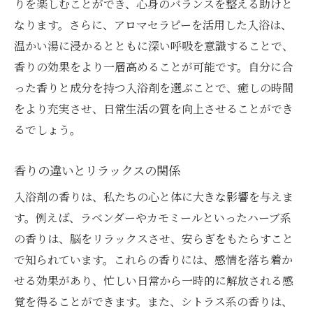
りを楽しむことができ、心身のバランスを整える助けと
カモミールの香りが入浴タイムを格上げ心の緊
なります。さらに、アロマセラピーを活用した入浴は、
張をほぐす
温かい湯に浸かるとともに深い呼吸を意識することで、
カモミールのリラックス効果とは
香りの効果をより一層高めることが可能です。自分に合
心の緊張を和らげるカモミールの秘密
った香りと成分を持つ入浴剤を選ぶことで、癒しの時間
効果的なカモミールの香りの活用法
をより充実させ、日常生活の質を向上させることができ
日常を豊かにする入浴タイムの工夫
るでしょう。
心落ち着くカモミールの選び方
香りの違いとリラックスの関係
カモミールで心身のバランスを整える
成分に注目した入浴剤選び心と体に優しい選択
入浴剤の香りは、私たちの心と体に大きな影響を与えま
を
す。例えば、ラベンダーやカモミールといったハーブ系
の香りは、脳をリラックスさせ、安らぎをもたらすこと
入浴剤成分の基礎知識
で知られています。これらの香りには、感情を落ち着か
肌に優しい成分を選ぶポイント
せる効果があり、忙しい日常から一時的に解放される感
アレルギーに配慮した選び方
覚を得ることができます。また、シトラス系の香りは、
自然素材を活かした入浴剤